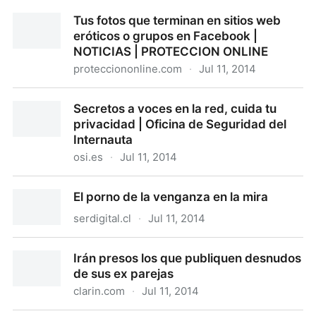
Póster: Compórtate en Facebook
Tus fotos que terminan en sitios web
eróticos o grupos en Facebook |
NOTICIAS | PROTECCION ONLINE
protecciononline.com
·
Jul 11, 2014
Tus fotos que terminan en sitios web eróticos o
Secretos a voces en la red, cuida tu
grupos en Facebook | NOTICIAS | PROTECCION
privacidad | Oficina de Seguridad del
ONLINE
Internauta
osi.es
·
Jul 11, 2014
Secretos a voces en la red, cuida tu privacidad |
El porno de la venganza en la mira
Oficina de Seguridad del Internauta
serdigital.cl
·
Jul 11, 2014
El porno de la venganza en la mira
Irán presos los que publiquen desnudos
de sus ex parejas
clarin.com
·
Jul 11, 2014