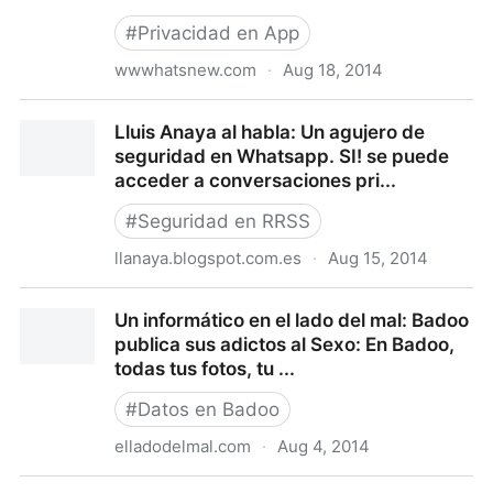
#
Privacidad en App
wwwhatsnew.com
·
Aug 18, 2014
El giroscopio de tu smartphone podría ser utilizado
Lluis Anaya al habla: Un agujero de
para escuchar todas tus conversaciones
seguridad en Whatsapp. SI! se puede
acceder a conversaciones pri...
#
Seguridad en RRSS
llanaya.blogspot.com.es
·
Aug 15, 2014
Lluis Anaya al habla: Un agujero de seguridad en
Un informático en el lado del mal: Badoo
Whatsapp. SI! se puede acceder a conversaciones
publica sus adictos al Sexo: En Badoo,
pri...
todas tus fotos, tu ...
#
Datos en Badoo
elladodelmal.com
·
Aug 4, 2014
Un informático en el lado del mal: Badoo publica sus