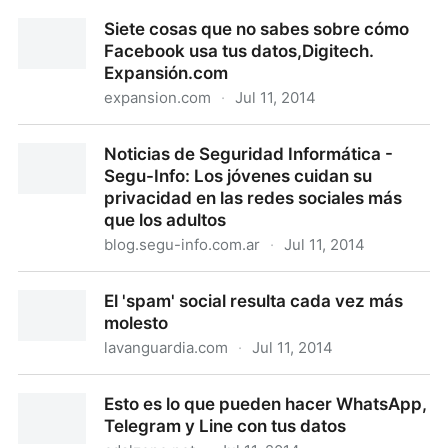
Política de privacidad y protección de datos | Tuenti
Siete cosas que no sabes sobre cómo
Corporate
Facebook usa tus datos,Digitech.
Expansión.com
expansion.com
·
Jul 11, 2014
Siete cosas que no sabes sobre cómo Facebook usa
Noticias de Seguridad Informática -
tus datos,Digitech. Expansión.com
Segu-Info: Los jóvenes cuidan su
privacidad en las redes sociales más
que los adultos
blog.segu-info.com.ar
·
Jul 11, 2014
Noticias de Seguridad Informática - Segu-Info: Los
El 'spam' social resulta cada vez más
jóvenes cuidan su privacidad en las redes sociales
molesto
más que los adultos
lavanguardia.com
·
Jul 11, 2014
El 'spam' social resulta cada vez más molesto
Esto es lo que pueden hacer WhatsApp,
Telegram y Line con tus datos