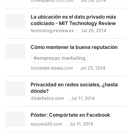
cnnespanol.cnn.com
·
Jul 29, 2014
Agencia de crédito vende datos personales de
La ubicación es el dato privado más
millones de clientes a un estafador
codiciado - MIT Technology Review
technologyreview.es
·
Jul 25, 2014
La ubicación es el dato privado más codiciado - MIT
Cómo mantener la buena reputación
Technology Review
#
empresas marketing
sociedad.elpais.com
·
Jul 25, 2014
Cómo mantener la buena reputación
Privacidad en redes sociales, ¿hasta
dónde?
40defiebre.com
·
Jul 11, 2014
Privacidad en redes sociales, ¿hasta dónde?
Póster: Compórtate en Facebook
escuela20.com
·
Jul 11, 2014