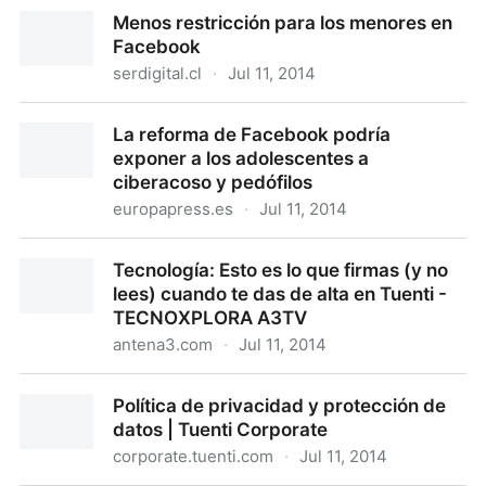
Irán presos los que publiquen desnudos de sus ex
Menos restricción para los menores en
parejas
Facebook
serdigital.cl
·
Jul 11, 2014
Menos restricción para los menores en Facebook
La reforma de Facebook podría
exponer a los adolescentes a
ciberacoso y pedófilos
europapress.es
·
Jul 11, 2014
La reforma de Facebook podría exponer a los
Tecnología: Esto es lo que firmas (y no
adolescentes a ciberacoso y pedófilos
lees) cuando te das de alta en Tuenti -
TECNOXPLORA A3TV
antena3.com
·
Jul 11, 2014
Tecnología: Esto es lo que firmas (y no lees) cuando
Política de privacidad y protección de
te das de alta en Tuenti - TECNOXPLORA A3TV
datos | Tuenti Corporate
corporate.tuenti.com
·
Jul 11, 2014