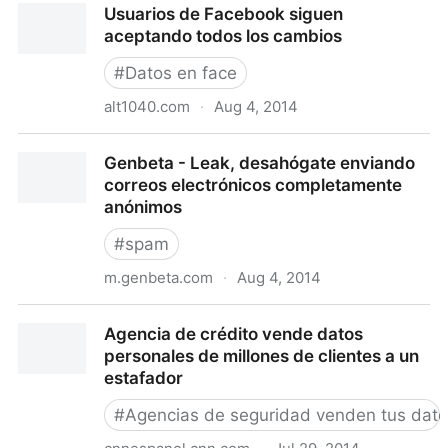
Usuarios de Facebook siguen
adictos al Sexo: En Badoo, todas tus fotos, tu ...
aceptando todos los cambios
#
Datos en face
alt1040.com
·
Aug 4, 2014
Usuarios de Facebook siguen aceptando todos los
Genbeta - Leak, desahógate enviando
cambios
correos electrónicos completamente
anónimos
#
spam
m.genbeta.com
·
Aug 4, 2014
Genbeta - Leak, desahógate enviando correos
Agencia de crédito vende datos
electrónicos completamente anónimos
personales de millones de clientes a un
estafador
#
Agencias de seguridad venden tus dat