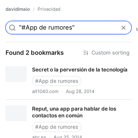
davidimaio
Privacidad
/
Found 2 bookmarks
Custom sorting
Secret o la perversión de la tecnología
#
App de rumores
alt1040.com
·
Aug 28, 2014
Secret o la perversión de la tecnología
Reput, una app para hablar de los
contactos en común
#
App de rumores
abc.es
·
Aug 25, 2014