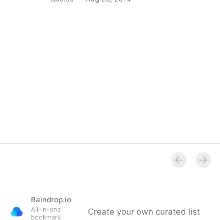
Reput, una app para hablar de los contactos en
común
Raindrop.io
All-in-one
Create your own curated list
bookmark